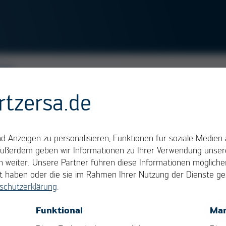
ten
rtzersa.de
ahren zum Löten von bestückten Leiterplatten. Das
Flussmittelauftrag
, dem Vorheizen, dem Lötvorgan
 Anzeigen zu personalisieren, Funktionen für soziale Medien 
 wird die Leiterplattenunterseite über eine
Lötwel
Außerdem geben wir Informationen zu Ihrer Verwendung unsere
 ausbildet.
 weiter. Unsere Partner führen diese Informationen möglich
llt haben oder die sie im Rahmen Ihrer Nutzung der Dienste 
schutzerklärung
.
OK
Cancel
Funktional
Mar