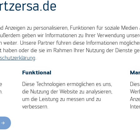
rtzersa.de
Darstellung der
VERSAPRINT
Lasertriangulation, bei
mit einer Messung all
relevanten
 Anzeigen zu personalisieren, Funktionen für soziale Medien 
Höheninformationen
Außerdem geben wir Informationen zu Ihrer Verwendung unsere
generiert werden
 weiter. Unsere Partner führen diese Informationen möglich
Schabloneninspektion erkennt Fehler,
llt haben oder die sie im Rahmen Ihrer Nutzung der Dienste 
bevor sie entstehen
schutzerklärung
.
integrierte Closed-loop-Funktion für
OK
Cancel
Funktional
Mar
Druckoffset
e
Diese Technologien ermöglichen es uns,
Dies
eine Software für Druck und
n.
die Nutzung der Website zu analysieren,
Wer
Inspektion, ein durchgängiges
um die Leistung zu messen und zu
Anze
Bedienkonzept
verbessern.
Inte
weniger Platzbedarf in der Fertigung