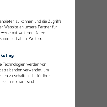
 der
e
anbieten zu können und die Zugriffe
r Website an unsere Partner für
erweise mit weiteren Daten
gesammelt haben. Weitere
keting
e Technologien werden von
betreibenden verwendet, um
igen zu schalten, die für Ihre
ressen relevant sind.